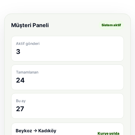
Müşteri Paneli
Sistem aktif
Aktif gönderi
3
Tamamlanan
24
Bu ay
27
Beykoz → Kadıköy
Kurye yolda