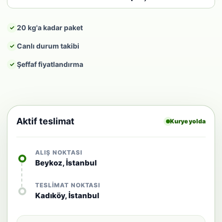
20 kg'a kadar paket
✓
Canlı durum takibi
✓
Şeffaf fiyatlandırma
✓
Aktif teslimat
Kurye yolda
ALIŞ NOKTASI
Beykoz, İstanbul
TESLIMAT NOKTASI
Kadıköy, İstanbul